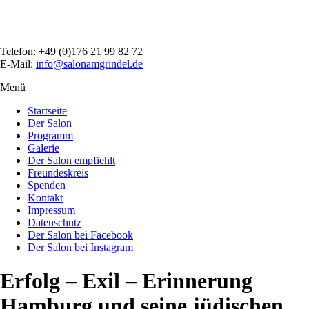
Direkt
zum
Inhalt
Telefon: +49 (0)176 21 99 82 72
E-Mail:
info@salonamgrindel.de
Menü
Menüsichtbarkeit
umschalten
Startseite
Der Salon
Programm
Galerie
Der Salon empfiehlt
Freundeskreis
Spenden
Kontakt
Impressum
Datenschutz
Der Salon bei Facebook
Der Salon bei Instagram
Erfolg – Exil – Erinnerung
Hamburg und seine jüdischen