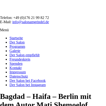
Direkt
zum
Inhalt
Telefon: +49 (0)176 21 99 82 72
E-Mail:
info@salonamgrindel.de
Menü
Menüsichtbarkeit
umschalten
Startseite
Der Salon
Programm
Galerie
Der Salon empfiehlt
Freundeskreis
Spenden
Kontakt
Impressum
Datenschutz
Der Salon bei Facebook
Der Salon bei Instagram
Bagdad – Haifa – Berlin mit
dem Autor Mati Shemoelof