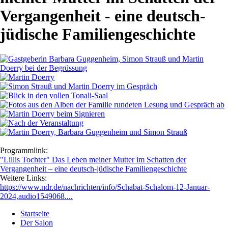
Vergangenheit - eine deutsch-
jüdische Familiengeschichte
Programmlink:
"Lillis Tochter" Das Leben meiner Mutter im Schatten der
Vergangenheit – eine deutsch-jüdische Familiengeschichte
Weitere Links:
https://www.ndr.de/nachrichten/info/Schabat-Schalom-12-Januar-
2024,audio1549068....
Startseite
Der Salon