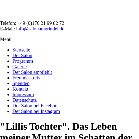
Direkt
zum
Inhalt
Telefon: +49 (0)176 21 99 82 72
E-Mail:
info@salonamgrindel.de
Menü
Menüsichtbarkeit
umschalten
Startseite
Der Salon
Programm
Galerie
Der Salon empfiehlt
Freundeskreis
Spenden
Kontakt
Impressum
Datenschutz
Der Salon bei Facebook
Der Salon bei Instagram
"Lillis Tochter". Das Leben
meiner Mutter im Schatten der