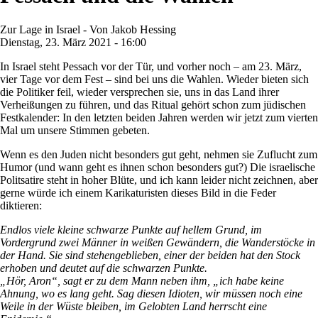
Zur Lage in Israel - Von Jakob Hessing
Dienstag, 23. März 2021 - 16:00
In Israel steht Pessach vor der Tür, und vorher noch – am 23. März,
vier Tage vor dem Fest – sind bei uns die Wahlen. Wieder bieten sich
die Politiker feil, wieder versprechen sie, uns in das Land ihrer
Verheißungen zu führen, und das Ritual gehört schon zum jüdischen
Festkalender: In den letzten beiden Jahren werden wir jetzt zum vierten
Mal um unsere Stimmen gebeten.
Wenn es den Juden nicht besonders gut geht, nehmen sie Zuflucht zum
Humor (und wann geht es ihnen schon besonders gut?) Die israelische
Politsatire steht in hoher Blüte, und ich kann leider nicht zeichnen, aber
gerne würde ich einem Karikaturisten dieses Bild in die Feder
diktieren:
Endlos viele kleine schwarze Punkte auf hellem Grund, im
Vordergrund zwei Männer in weißen Gewändern, die Wanderstöcke in
der Hand. Sie sind stehengeblieben, einer der beiden hat den Stock
erhoben und deutet auf die schwarzen Punkte.
„Hör, Aron“, sagt er zu dem Mann neben ihm, „ich habe keine
Ahnung, wo es lang geht. Sag diesen Idioten, wir müssen noch eine
Weile in der Wüste bleiben, im Gelobten Land herrscht eine