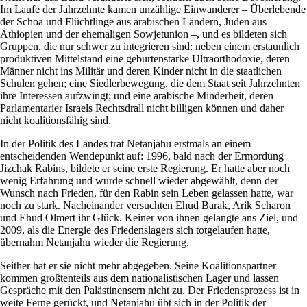
Im Laufe der Jahrzehnte kamen unzählige Einwanderer – Überlebende
der Schoa und Flüchtlinge aus arabischen Ländern, Juden aus
Äthiopien und der ehemaligen Sowjetunion –, und es bildeten sich
Gruppen, die nur schwer zu integrieren sind: neben einem erstaunlich
produktiven Mittelstand eine geburtenstarke Ultraorthodoxie, deren
Männer nicht ins Militär und deren Kinder nicht in die staatlichen
Schulen gehen; eine Siedlerbewegung, die dem Staat seit Jahrzehnten
ihre Interessen aufzwingt; und eine arabische Minderheit, deren
Parlamentarier Israels Rechtsdrall nicht billigen können und daher
nicht koalitionsfähig sind.
In der Politik des Landes trat Netanjahu erstmals an einem
entscheidenden Wendepunkt auf: 1996, bald nach der Ermordung
Jizchak Rabins, bildete er seine erste Regierung. Er hatte aber noch
wenig Erfahrung und wurde schnell wieder abgewählt, denn der
Wunsch nach Frieden, für den Rabin sein Leben gelassen hatte, war
noch zu stark. Nacheinander versuchten Ehud Barak, Arik Scharon
und Ehud Olmert ihr Glück. Keiner von ihnen gelangte ans Ziel, und
2009, als die Energie des Friedenslagers sich totgelaufen hatte,
übernahm Netanjahu wieder die Regierung.
Seither hat er sie nicht mehr abgegeben. Seine Koalitionspartner
kommen größtenteils aus dem nationalistischen Lager und lassen
Gespräche mit den Palästinensern nicht zu. Der Friedensprozess ist in
weite Ferne gerückt, und Netanjahu übt sich in der Politik der