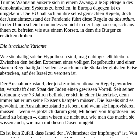
Trumps Wahnsinn äußerte sich in einem Zwang, alle Spielregeln des
demokratischen Systems zu brechen, in Europa dagegen ist es
umgekehrt. Die EU hält sich an ihre selbst gemachten Regeln, doch
der Ausnahmezustand der Pandemie führt diese Regeln
ad absurdum
.
In der Union scheint man indessen nicht in der Lage zu sein, sich aus
ihnen zu befreien wie aus einem Korsett, in dem die Bürger zu
ersticken drohen.
Die israelische Variante
Wie stichhaltig solche Hypothesen sind, mag dahingestellt bleiben.
Zwischen den beiden Extremen eines völligen Regelbruchs und einer
starren Regelhaftigkeit sollen sie auch nur die Skala der globalen Krise
abstecken, auf der Israel zu verorten ist.
Der Ausnahmezustand, der jetzt zur internationalen Regel geworden
ist, verschafft dem Staat der Juden einen gewissen Vorteil. Seit seiner
Gründung vor 73 Jahren befindet er sich in einer Dauerkrise, denn
immer hat er um seine Existenz kämpfen müssen. Die Israelis sind es
gewöhnt, im Ausnahmezustand zu leben, und wenn sie improvisieren
müssen – wenn es plötzlich darum geht, Millionen von Impfdosen ins
Land zu bringen –, dann wissen sie nicht nur, wie man das macht, sie
wissen auch, wie man mit diesen Dosen umgeht.
Es ist kein Zufall, dass Israel der „Weltmeister der Impfungen“ ist. Von