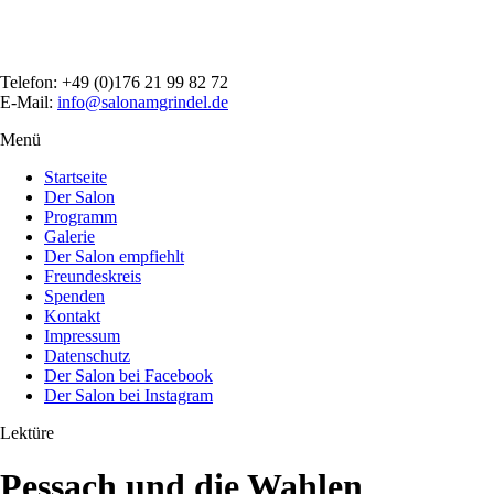
Direkt
zum
Inhalt
Telefon: +49 (0)176 21 99 82 72
E-Mail:
info@salonamgrindel.de
Menü
Menüsichtbarkeit
umschalten
Startseite
Der Salon
Programm
Galerie
Der Salon empfiehlt
Freundeskreis
Spenden
Kontakt
Impressum
Datenschutz
Der Salon bei Facebook
Der Salon bei Instagram
Lektüre
Pessach und die Wahlen