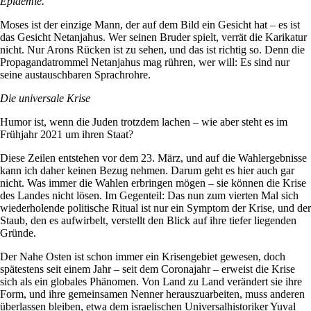
Epidemie.“
Moses ist der einzige Mann, der auf dem Bild ein Gesicht hat – es ist
das Gesicht Netanjahus. Wer seinen Bruder spielt, verrät die Karikatur
nicht. Nur Arons Rücken ist zu sehen, und das ist richtig so. Denn die
Propagandatrommel Netanjahus mag rühren, wer will: Es sind nur
seine austauschbaren Sprachrohre.
Die universale Krise
Humor ist, wenn die Juden trotzdem lachen – wie aber steht es im
Frühjahr 2021 um ihren Staat?
Diese Zeilen entstehen vor dem 23. März, und auf die Wahlergebnisse
kann ich daher keinen Bezug nehmen. Darum geht es hier auch gar
nicht. Was immer die Wahlen erbringen mögen – sie können die Krise
des Landes nicht lösen. Im Gegenteil: Das nun zum vierten Mal sich
wiederholende politische Ritual ist nur ein Symptom der Krise, und der
Staub, den es aufwirbelt, verstellt den Blick auf ihre tiefer liegenden
Gründe.
Der Nahe Osten ist schon immer ein Krisengebiet gewesen, doch
spätestens seit einem Jahr – seit dem Coronajahr – erweist die Krise
sich als ein globales Phänomen. Von Land zu Land verändert sie ihre
Form, und ihre gemeinsamen Nenner herauszuarbeiten, muss anderen
überlassen bleiben, etwa dem israelischen Universalhistoriker Yuval