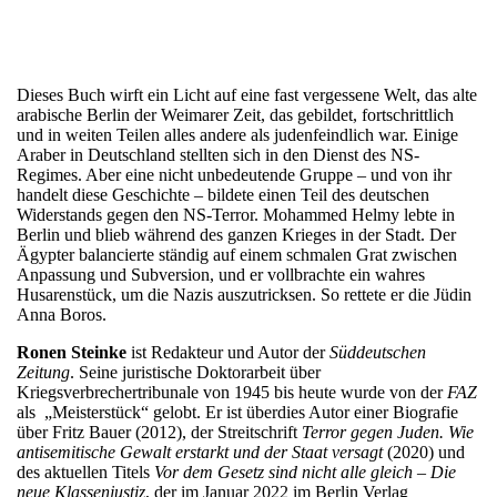
Dieses Buch wirft ein Licht auf eine fast vergessene Welt, das alte
arabische Berlin der Weimarer Zeit, das gebildet, fortschrittlich
und in weiten Teilen alles andere als judenfeindlich war. Einige
Araber in Deutschland stellten sich in den Dienst des NS-
Regimes. Aber eine nicht unbedeutende Gruppe – und von ihr
handelt diese Geschichte – bildete einen Teil des deutschen
Widerstands gegen den NS-Terror. Mohammed Helmy lebte in
Berlin und blieb während des ganzen Krieges in der Stadt. Der
Ägypter balancierte ständig auf einem schmalen Grat zwischen
Anpassung und Subversion, und er vollbrachte ein wahres
Husarenstück, um die Nazis auszutricksen. So rettete er die Jüdin
Anna Boros.
Ronen Steinke
ist Redakteur und Autor der
Süddeutschen
Zeitung
. Seine juristische Doktorarbeit über
Kriegsverbrechertribunale von 1945 bis heute wurde von der
FAZ
als „Meisterstück“ gelobt. Er ist überdies Autor einer Biografie
über Fritz Bauer (2012), der Streitschrift
Terror gegen Juden. Wie
antisemitische Gewalt erstarkt und der Staat versagt
(2020) und
des aktuellen Titels
Vor dem Gesetz sind nicht alle gleich – Die
neue Klassenjustiz
, der im Januar 2022 im Berlin Verlag