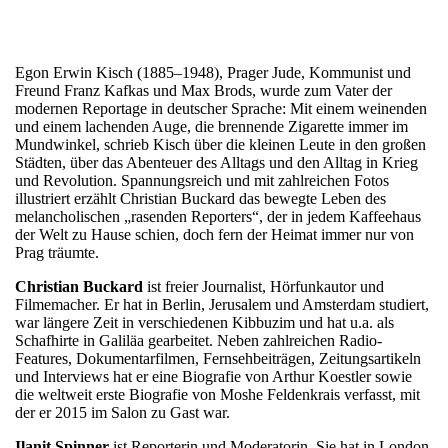
Egon Erwin Kisch (1885–1948), Prager Jude, Kommunist und
Freund Franz Kafkas und Max Brods, wurde zum Vater der
modernen Reportage in deutscher Sprache: Mit einem weinenden
und einem lachenden Auge, die brennende Zigarette immer im
Mundwinkel, schrieb Kisch über die kleinen Leute in den großen
Städten, über das Abenteuer des Alltags und den Alltag in Krieg
und Revolution. Spannungsreich und mit zahlreichen Fotos
illustriert erzählt Christian Buckard das bewegte Leben des
melancholischen „rasenden Reporters“, der in jedem Kaffeehaus
der Welt zu Hause schien, doch fern der Heimat immer nur von
Prag träumte.
Christian Buckard
ist freier Journalist, Hörfunkautor und
Filmemacher. Er hat in Berlin, Jerusalem und Amsterdam studiert,
war längere Zeit in verschiedenen Kibbuzim und hat u.a. als
Schafhirte in Galiläa gearbeitet. Neben zahlreichen Radio-
Features, Dokumentarfilmen, Fernsehbeiträgen, Zeitungsartikeln
und Interviews hat er eine Biografie von Arthur Koestler sowie
die weltweit erste Biografie von Moshe Feldenkrais verfasst, mit
der er 2015 im Salon zu Gast war.
Ilanit Spinner
ist Reporterin und Moderatorin. Sie hat in London