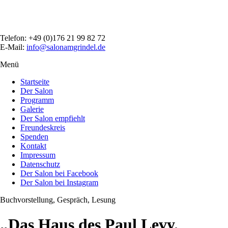
Direkt
zum
Inhalt
Telefon: +49 (0)176 21 99 82 72
E-Mail:
info@salonamgrindel.de
Menü
Menüsichtbarkeit
umschalten
Startseite
Der Salon
Programm
Galerie
Der Salon empfiehlt
Freundeskreis
Spenden
Kontakt
Impressum
Datenschutz
Der Salon bei Facebook
Der Salon bei Instagram
Buchvorstellung, Gespräch, Lesung
„Das Haus des Paul Levy.