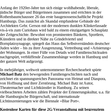
Anfang der 1920er-Jahre tun sich einige wohlhabende, liberale,
jüdische Bürger und Bürgerinnen zusammen und errichten in der
Rothenbaumchaussee 26 das erste baugenossenschaftliche Projekt
Hamburgs. Das zunächst als Skandal empfundene Gebäude der
Architekten Gebr. Gerson mit der modernen dunklen Klinkerfassade
vis-à-vis zum Curiohaus wird bald zu einem einzigartigen Schauplatz
der Zeitgeschichte. Bewohnt von prominenten Bänkern, Sportlern,
Künstlern und in direkter Nähe zu Grindelviertel und
Bornplatzsynagoge, spiegelt das Haus das Selbstverständnis deutscher
Juden wider – bis zu ihrer Ausgrenzung, Vertreibung und »Arisierung«
der Wohnungen. In einer Fülle von Details wird Familienschicksalen
nachgespürt, verblüffende Zusammenhänge werden in Hamburg und
der ganzen Welt aufgezeigt.
In mehrjähriger, weltweit unternommener Recherchearbeit spürte
Michael Batz
den bewegenden Familiengeschichten nach und
zeichnet ein spannungsreiches Panorama von Heimat und Diaspora,
von Hoffnung und ihrer Zerstörung. Michael Batz ist Autor,
Theatermacher und Lichtkünstler in Hamburg. Zu seinen
vielbeachteten Arbeiten zählen Projekte der Erinnerungskultur, u.a. für
die Hamburgische Bürgerschaft, und internationale
Lichtinszenierungen wie die Biennale »Blue Port«.
Kostenlose Karten für diese 2G-Veranstaltung mit begrenztem