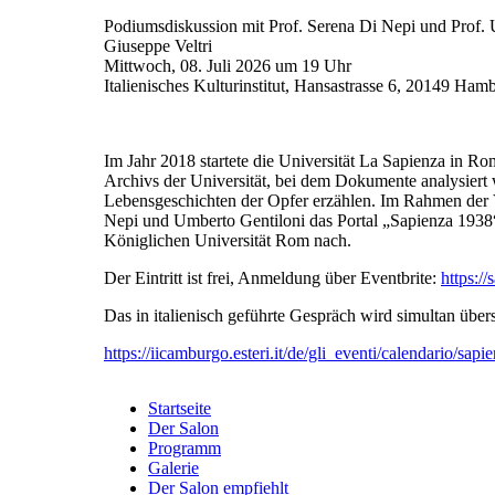
Podiumsdiskussion mit Prof. Serena Di Nepi und Prof. U
Giuseppe Veltri
Mittwoch, 08. Juli 2026 um 19 Uhr
Italienisches Kulturinstitut, Hansastrasse 6, 20149 Ham
Im Jahr 2018 startete die Universität La Sapienza in Ro
Archivs der Universität, bei dem Dokumente analysiert 
Lebensgeschichten der Opfer erzählen. Im Rahmen der Ver
Nepi und Umberto Gentiloni das Portal „Sapienza 1938“
Königlichen Universität Rom nach.
Der Eintritt ist frei, Anmeldung über Eventbrite:
https:/
Das in italienisch geführte Gespräch wird simultan über
https://iicamburgo.esteri.it/de/gli_eventi/calendario/sapi
Startseite
Der Salon
Programm
Galerie
Der Salon empfiehlt