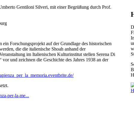
mberto Gentiloni Silveri, mit einer Begrüßung durch Prof.
burg
D
F
I
u
m ein Forschungsprojekt auf der Grundlage des historischen
w
werden, die die italienische Shoah anhand der
S
anstaltung im Italienischen Kulturinstitut stellen Serena Di
 vor und zeichnen die Geschichte des Jahres 1938 an der
S
B
H
/sapienza_per_la_memoria.eventbrite.de/
setzt.
H
enza-per-la-me...