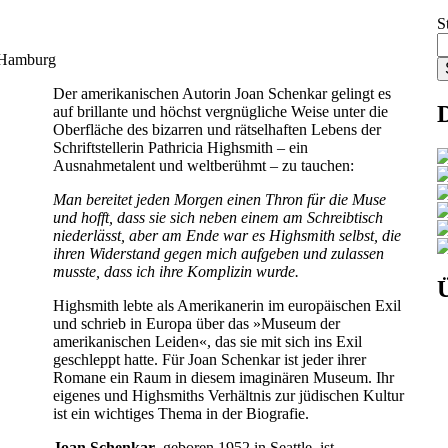
S
6 Hamburg
Der amerikanischen Autorin Joan Schenkar gelingt es
auf brillante
und höchst vergnügliche Weise unter die
Oberfläche des bizarren
und rätselhaften Lebens der
Schriftstellerin Pathricia Highsmith – ein
Ausnahmetalent und weltberühmt – zu tauchen:
Man bereitet jeden Morgen einen Thron für die Muse
und hofft, dass sie sich neben einem am Schreibtisch
niederlässt, aber am Ende war es Highsmith selbst, die
ihren Widerstand gegen mich aufgeben und zulassen
musste, dass ich ihre Komplizin wurde.
Ü
Highsmith lebte als Amerikanerin im europäischen Exil
und schrieb in Europa über das »Museum der
amerikanischen Leiden«, das sie mit sich ins Exil
geschleppt hatte. Für Joan Schenkar ist jeder ihrer
Romane ein Raum in diesem imaginären Museum. Ihr
eigenes und Highsmiths Verhältnis zur jüdischen
Kultur
ist ein wichtiges Thema in der Biografie.
Joan Schenkar
, geboren 1952 in Seattle, ist