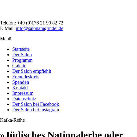
Direkt
zum
Inhalt
Telefon: +49 (0)176 21 99 82 72
E-Mail:
info@salonamgrindel.de
Menü
Menüsichtbarkeit
umschalten
Startseite
Der Salon
Programm
Galerie
Der Salon empfiehlt
Freundeskreis
Spenden
Kontakt
Impressum
Datenschutz
Der Salon bei Facebook
Der Salon bei Instagram
Kafka-Reihe
»Jüdisches Nationalerbe oder