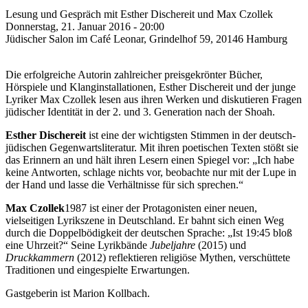
Lesung und Gespräch mit Esther Dischereit und Max Czollek
Donnerstag, 21. Januar 2016 - 20:00
Jüdischer Salon im Café Leonar, Grindelhof 59, 20146 Hamburg
Die erfolgreiche Autorin zahlreicher preisgekrönter Bücher,
Hörspiele und Klanginstallationen, Esther Dischereit und der junge
Lyriker Max Czollek lesen aus ihren Werken und diskutieren Fragen
jüdischer Identität in der 2. und 3. Generation nach der Shoah.
Esther Dischereit
ist eine der wichtigsten Stimmen in der deutsch-
jüdischen Gegenwartsliteratur. Mit ihren poetischen Texten stößt sie
das Erinnern an und hält ihren Lesern einen Spiegel vor: „Ich habe
keine Antworten, schlage nichts vor,
beobachte nur mit der Lupe in
der Hand und lasse die Verhältnisse für sich sprechen.“
Max Czollek
1987 ist einer der Protagonisten einer neuen,
vielseitigen Lyrikszene in
Deutschland. Er bahnt sich einen Weg
durch die Doppelbödigkeit der deutschen Sprache: „Ist 19:45 bloß
eine Uhrzeit?“ Seine Lyrikbände
Jubeljahre
(2015) und
Druckkammern
(2012) reflektieren religiöse Mythen, verschüttete
Traditionen und eingespielte Erwartungen.
Gastgeberin ist Marion Kollbach.