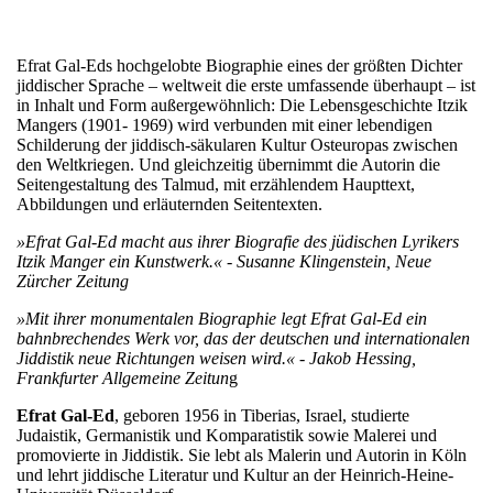
Efrat Gal-Eds hochgelobte Biographie eines der größten Dichter
jiddischer Sprache – weltweit die erste umfassende überhaupt – ist
in Inhalt und Form außergewöhnlich: Die Lebensgeschichte Itzik
Mangers (1901- 1969) wird verbunden mit einer lebendigen
Schilderung der jiddisch-säkularen Kultur Osteuropas zwischen
den Weltkriegen. Und gleichzeitig übernimmt die Autorin
die
Seitengestaltung des Talmud, mit erzählendem Haupttext,
Abbildungen und erläuternden Seitentexten.
»Efrat Gal-Ed macht aus ihrer Biografie des jüdischen Lyrikers
Itzik Manger
ein Kunstwerk.« - Susanne Klingenstein, Neue
Zürcher Zeitung
»Mit ihrer monumentalen Biographie legt Efrat Gal-Ed ein
bahnbrechendes Werk vor, das der deutschen und internationalen
Jiddistik neue Richtungen weisen wird.« - Jakob Hessing,
Frankfurter Allgemeine Zeitun
g
Efrat Gal-Ed
, geboren 1956 in Tiberias, Israel, studierte
Judaistik, Germanistik und Komparatistik sowie Malerei und
promovierte in Jiddistik. Sie lebt als Malerin und Autorin in Köln
und lehrt jiddische Literatur und Kultur an der Heinrich-Heine-