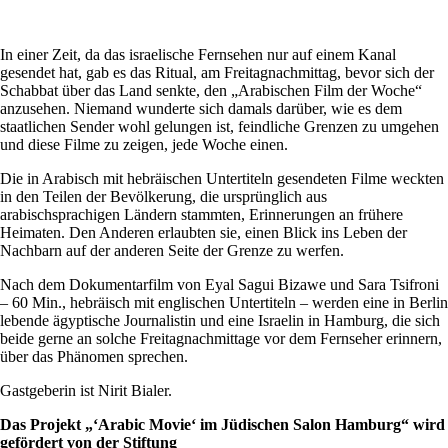
In einer Zeit, da das israelische Fernsehen nur auf einem Kanal
gesendet hat, gab es das Ritual, am Freitagnachmittag, bevor sich der
Schabbat über das Land senkte, den „Arabischen Film der Woche“
anzusehen. Niemand wunderte sich damals darüber, wie es dem
staatlichen Sender wohl gelungen ist, feindliche Grenzen zu umgehen
und diese Filme zu zeigen, jede Woche einen.
Die in Arabisch mit hebräischen Untertiteln gesendeten Filme weckten
in den Teilen der Bevölkerung, die ursprünglich aus
arabischsprachigen Ländern stammten, Erinnerungen an frühere
Heimaten. Den Anderen erlaubten sie, einen Blick ins Leben der
Nachbarn auf der anderen Seite der Grenze zu werfen.
Nach dem Dokumentarfilm von Eyal Sagui Bizawe und Sara Tsifroni
–
60 Min., hebräisch mit englischen Untertiteln – werden eine in Berlin
lebende ägyptische Journalistin und eine Israelin in Hamburg, die sich
beide gerne an solche Freitagnachmittage vor dem Fernseher erinnern,
über das Phänomen sprechen.
Gastgeberin ist Nirit Bialer.
Das Projekt „‘Arabic Movie‘ im Jüdischen Salon Hamburg“ wird
gefördert von der Stiftung