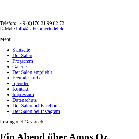
Direkt
zum
Inhalt
Telefon: +49 (0)176 21 99 82 72
E-Mail:
info@salonamgrindel.de
Menü
Menüsichtbarkeit
umschalten
Startseite
Der Salon
Programm
Galerie
Der Salon empfiehlt
Freundeskreis
Spenden
Kontakt
Impressum
Datenschutz
Der Salon bei Facebook
Der Salon bei Instagram
Lesung und Gespräch
Ein Abend über Amos Oz