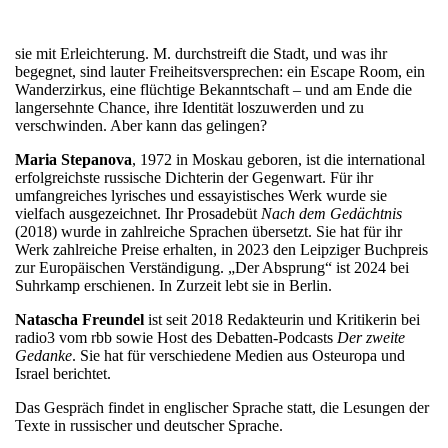
sie mit Erleichterung. M. durchstreift die Stadt, und was ihr
begegnet, sind lauter Freiheitsversprechen: ein Escape Room, ein
Wanderzirkus, eine flüchtige Bekanntschaft – und am Ende die
langersehnte Chance, ihre Identität loszuwerden und zu
verschwinden. Aber kann das gelingen?
Maria Stepanova
, 1972 in Moskau geboren, ist die international
erfolgreichste russische Dichterin der Gegenwart. Für ihr
umfangreiches lyrisches und essayistisches Werk wurde sie
vielfach ausgezeichnet. Ihr Prosadebüt
Nach dem Gedächtnis
(2018) wurde in zahlreiche Sprachen übersetzt. Sie hat für ihr
Werk zahlreiche Preise erhalten, in 2023 den Leipziger Buchpreis
zur Europäischen Verständigung. „
Der Absprung“ ist 2024 bei
Suhrkamp erschienen. In
Zurzeit lebt sie in Berlin.
Natascha Freundel
ist seit 2018 Redakteurin und Kritikerin bei
radio3 vom rbb sowie Host des Debatten-Podcasts
Der zweite
Gedanke
. Sie hat für verschiedene Medien aus Osteuropa und
Israel berichtet.
Das Gespräch findet in englischer Sprache statt, die Lesungen der
Texte in russischer und deutscher Sprache.